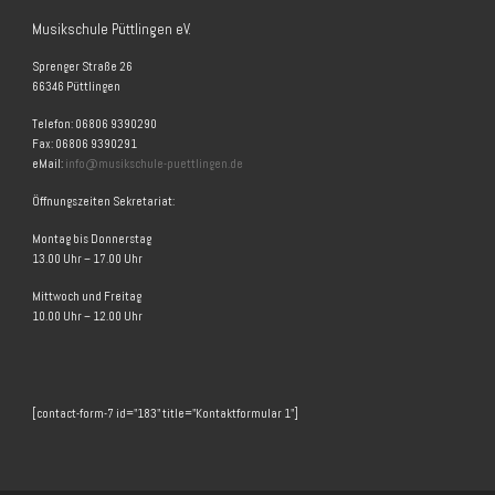
Musikschule Püttlingen eV.
Sprenger Straße 26
66346 Püttlingen
Telefon: 06806 9390290
Fax: 06806 9390291
eMail:
info@musikschule-puettlingen.de
Öffnungszeiten Sekretariat:
Montag bis Donnerstag
13.00 Uhr – 17.00 Uhr
Mittwoch und Freitag
10.00 Uhr – 12.00 Uhr
[contact-form-7 id="183" title="Kontaktformular 1"]