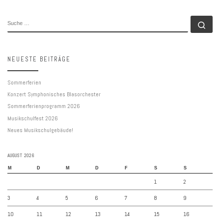
SUCHE
Su
NEUESTE BEITRÄGE
Sommerferien
Konzert Symphonisches Blasorchester
Sommerferienprogramm 2026
Musikschulfest 2026
Neues Musikschulgebäude!
AUGUST 2026
M
D
M
D
F
S
S
1
2
3
4
5
6
7
8
9
10
11
12
13
14
15
16