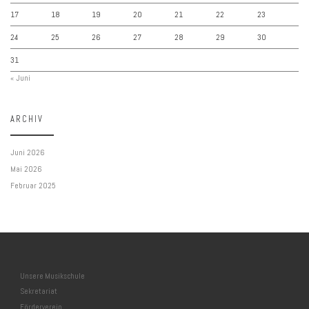
17
18
19
20
21
22
23
24
25
26
27
28
29
30
31
« Juni
ARCHIV
Juni 2026
Mai 2026
Februar 2025
Unsere Musikschule
Sekretariat
Förderverein