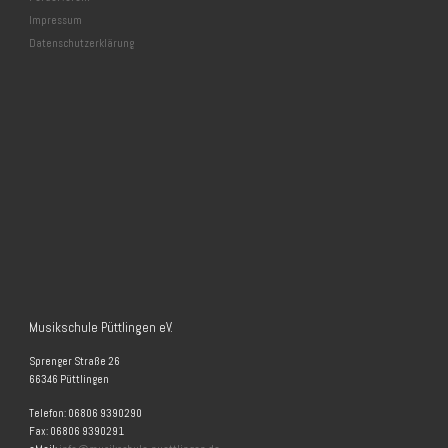
Impressum
Datenschutzerklärung
Musikschule Püttlingen eV.
Sprenger Straße 26
66346 Püttlingen
Telefon: 06806 9390290
Fax: 06806 9390291